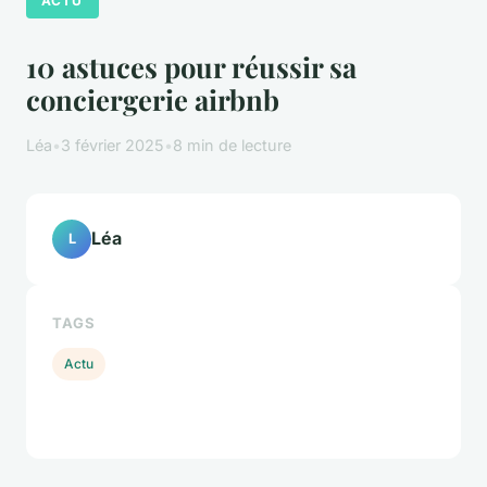
ACTU
10 astuces pour réussir sa
conciergerie airbnb
Léa
•
3 février 2025
•
8 min de lecture
Léa
L
TAGS
Actu