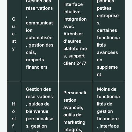
Gestion des
pour les
Interface
réservations
petites
intuitive,
,
entreprise
G
intégration
communicat
s,
u
avec
ion
certaines
e
Airbnb et
automatisée
fonctionna
st
d'autres
, gestion des
lités
y
plateforme
clés,
avancées
s, support
rapports
en
client 24/7
financiers
suppléme
nt
Gestion des
Moins de
Personnali
réservations
fonctionna
sation
H
, guides de
lités de
avancée,
o
bienvenue
gestion
outils de
st
personnalisé
financière
marketing
f
s, gestion
, interface
intégrés,