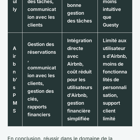
ul
des tâches,
moins
bonne
ly
communicat
intuitive
gestion
ion avec les
que
des tâches
clients
Guesty
Intégration
Limité aux
Gestion des
A
directe
utilisateur
réservations
ir
avec
s d'Airbnb,
,
b
Airbnb,
moins de
communicat
n
coût réduit
fonctionna
ion avec les
b'
pour les
lités de
clients,
s
utilisateurs
personnali
gestion des
P
d'Airbnb,
sation,
clés,
M
gestion
support
rapports
S
financière
client
financiers
simplifiée
limité
En conclusion, réussir dans le domaine de la