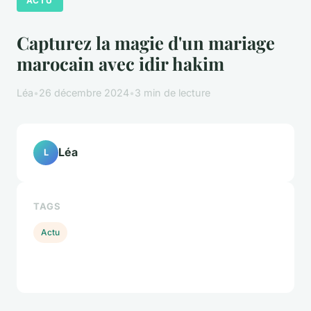
ACTU
Capturez la magie d'un mariage
marocain avec idir hakim
Léa
•
26 décembre 2024
•
3 min de lecture
Léa
L
TAGS
Actu