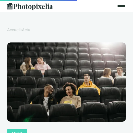
📰
Photopixelia
Accueil
›
Actu