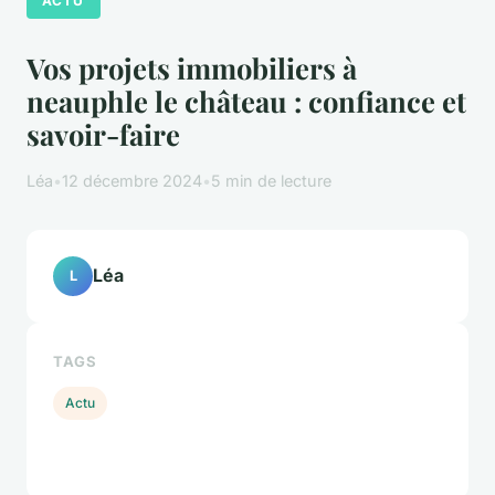
ACTU
Vos projets immobiliers à
neauphle le château : confiance et
savoir-faire
Léa
•
12 décembre 2024
•
5 min de lecture
Léa
L
TAGS
Actu