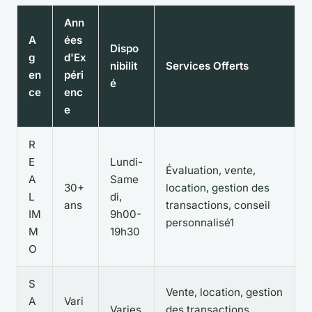
Ann
A
ées
Dispo
g
d'Ex
nibilit
Services Offerts
en
péri
é
ce
enc
e
R
E
Lundi-
Évaluation, vente,
A
Same
30+
location, gestion des
L
di,
ans
transactions, conseil
IM
9h00-
personnalisé1
M
19h30
O
S
Vente, location, gestion
A
Vari
Varies
des transactions,