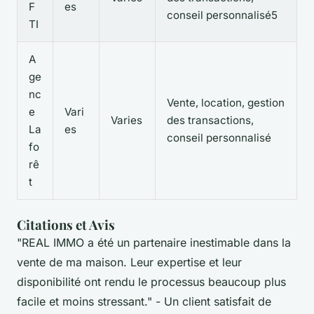
F
es
conseil personnalisé5
TI
A
ge
nc
Vente, location, gestion
e
Vari
Varies
des transactions,
La
es
conseil personnalisé
fo
rê
t
Citations et Avis
"REAL IMMO a été un partenaire inestimable dans la
vente de ma maison. Leur expertise et leur
disponibilité ont rendu le processus beaucoup plus
facile et moins stressant."
- Un client satisfait de