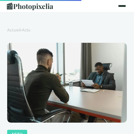
📰
Photopixelia
Accueil
›
Actu