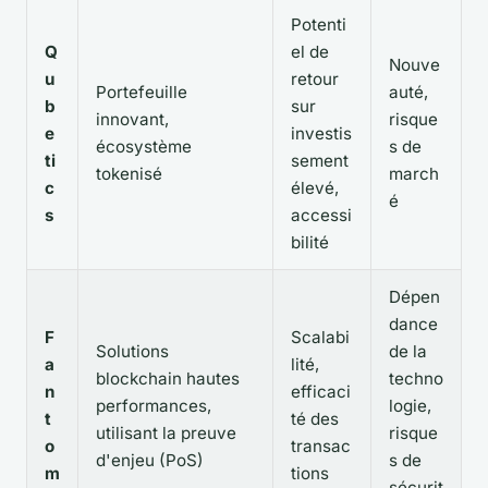
Potenti
Q
el de
Nouve
u
retour
Portefeuille
auté,
b
sur
innovant,
risque
e
investis
écosystème
s de
ti
sement
tokenisé
march
c
élevé,
é
s
accessi
bilité
Dépen
dance
F
Scalabi
Solutions
de la
a
lité,
blockchain hautes
techno
n
efficaci
performances,
logie,
t
té des
utilisant la preuve
risque
o
transac
d'enjeu (PoS)
s de
m
tions
sécurit