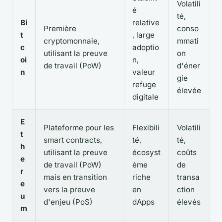
Volatili
é
té,
Bi
relative
Première
conso
t
, large
cryptomonnaie,
mmati
c
adoptio
utilisant la preuve
on
oi
n,
de travail (PoW)
d'éner
n
valeur
gie
refuge
élevée
digitale
E
Plateforme pour les
Flexibili
Volatili
t
smart contracts,
té,
té,
h
utilisant la preuve
écosyst
coûts
e
de travail (PoW)
ème
de
r
mais en transition
riche
transa
e
vers la preuve
en
ction
u
d'enjeu (PoS)
dApps
élevés
m