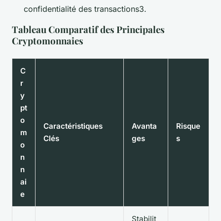
confidentialité des transactions3.
Tableau Comparatif des Principales
Cryptomonnaies
C
r
y
pt
o
Caractéristiques
Avanta
Risque
m
Clés
ges
s
o
n
n
ai
e
Stabilit