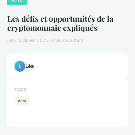
ACTU
Les défis et opportunités de la
cryptomonnaie expliqués
Léa
•
15 janvier 2025
•
6 min de lecture
Léa
L
TAGS
Actu