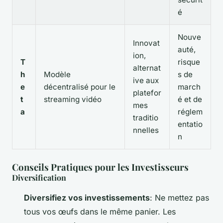
é
Nouve
Innovat
auté,
ion,
T
risque
alternat
h
Modèle
s de
ive aux
e
décentralisé pour le
march
platefor
t
streaming vidéo
é et de
mes
a
réglem
traditio
entatio
nnelles
n
Conseils Pratiques pour les Investisseurs
Diversification
Diversifiez vos investissements
: Ne mettez pas
tous vos œufs dans le même panier. Les