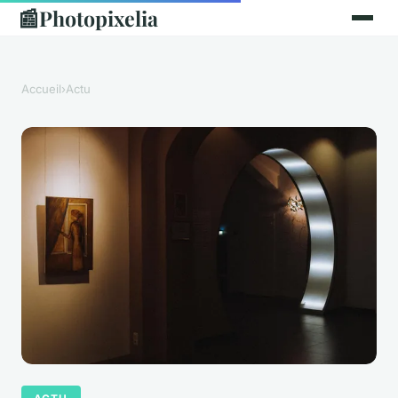
📰
Photopixelia
Accueil
›
Actu