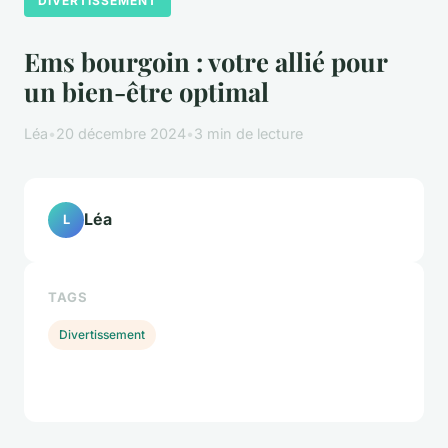
DIVERTISSEMENT
Ems bourgoin : votre allié pour
un bien-être optimal
Léa
•
20 décembre 2024
•
3 min de lecture
Léa
L
TAGS
Divertissement