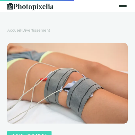
📰
Photopixelia
Accueil
›
Divertissement