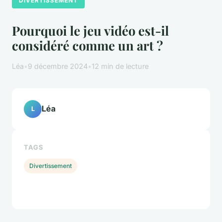
DIVERTISSEMENT
Pourquoi le jeu vidéo est-il
considéré comme un art ?
Léa
•
9 décembre 2024
•
12 min de lecture
Léa
L
TAGS
Divertissement