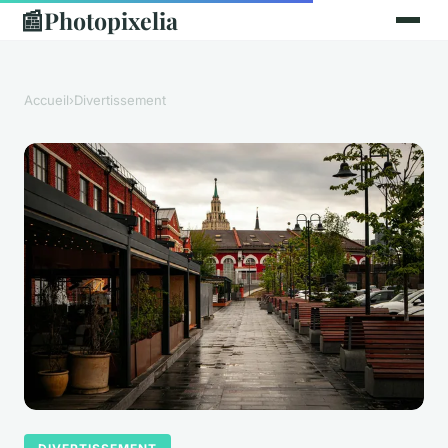
📰
Photopixelia
Accueil
›
Divertissement