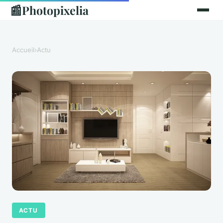
📰
Photopixelia
Accueil
›
Actu
ACTU