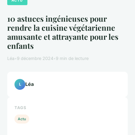
ACTU
10 astuces ingénieuses pour
rendre la cuisine végétarienne
amusante et attrayante pour les
enfants
Léa
•
9 décembre 2024
•
9 min de lecture
Léa
L
TAGS
Actu