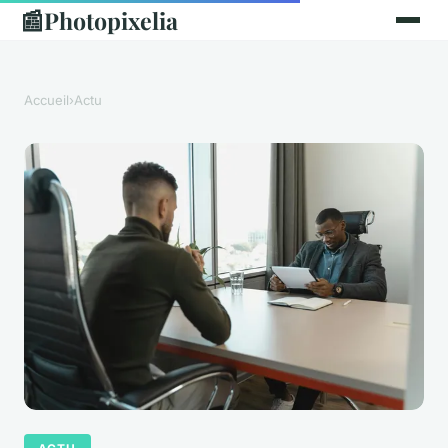
📰
Photopixelia
Accueil
›
Actu